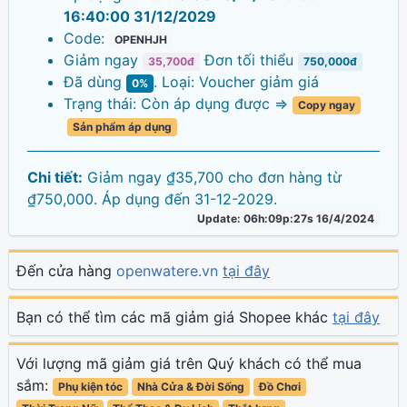
16:40:00 31/12/2029
Code:
OPENHJH
Giảm ngay
Đơn tối thiểu
35,700đ
750,000đ
Đã dùng
. Loại: Voucher giảm giá
0%
Trạng thái: Còn áp dụng được =>
Copy ngay
Sản phẩm áp dụng
Chi tiết:
Giảm ngay ₫35,700 cho đơn hàng từ
₫750,000. Áp dụng đến 31-12-2029.
Update: 06h:09p:27s 16/4/2024
Đến cửa hàng
openwatere.vn
tại đây
Bạn có thể tìm các mã giảm giá Shopee khác
tại đây
Với lượng mã giảm giá trên Quý khách có thể mua
sắm:
Phụ kiện tóc
Nhà Cửa & Đời Sống
Đồ Chơi