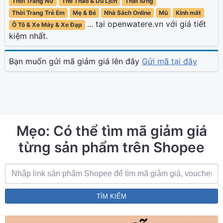
Thời Trang Nữ
Thể Thao & Du Lịch
Thắt lưng
Thời Trang Trẻ Em
Mẹ & Bé
Nhà Sách Online
Mũ
Kính mắt
... tại openwatere.vn với giá tiết
Ô Tô & Xe Máy & Xe Đạp
kiệm nhất.
Bạn muốn gửi mã giảm giá lên đây
Gửi mã tại đây
Mẹo: Có thể tìm mã giảm giá
từng sản phẩm trên Shopee
TÌM KIẾM