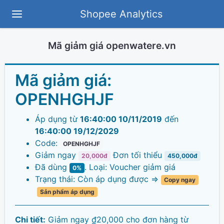
Shopee Analytics
Mã giảm giá openwatere.vn
Mã giảm giá:
OPENHGHJF
Áp dụng từ
16:40:00 10/11/2019
đến
16:40:00 19/12/2029
Code:
OPENHGHJF
Giảm ngay
Đơn tối thiểu
20,000đ
450,000đ
Đã dùng
. Loại: Voucher giảm giá
0%
Trạng thái: Còn áp dụng được =>
Copy ngay
Sản phẩm áp dụng
Chi tiết:
Giảm ngay ₫20,000 cho đơn hàng từ